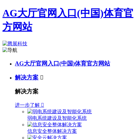
AG大厅官网入口(中国)体育官
方网站
AG大厅官网入口(中国)体育官方网站
解决方案

解决方案
进一步了解

弱电系统建设及智能化系统
信息安全整体解决方案