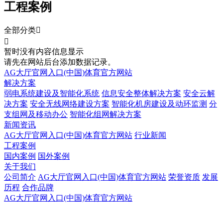
工程案例
全部分类


暂时没有内容信息显示
请先在网站后台添加数据记录。
AG大厅官网入口(中国)体育官方网站
解决方案
弱电系统建设及智能化系统
信息安全整体解决方案
安全云解
决方案
安全无线网络建设方案
智能化机房建设及动环监测
分
支组网及移动办公
智能化组网解决方案
新闻资讯
AG大厅官网入口(中国)体育官方网站
行业新闻
工程案例
国内案例
国外案例
关于我们
公司简介
AG大厅官网入口(中国)体育官方网站
荣誉资质
发展
历程
合作品牌
AG大厅官网入口(中国)体育官方网站