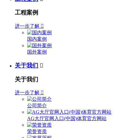
工程案例
进一步了解

国内案例
国外案例
关于我们

关于我们
进一步了解

公司简介
AG大厅官网入口(中国)体育官方网站
荣誉资质